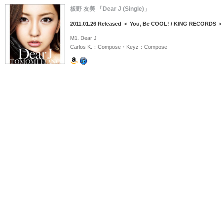
板野 友美 「Dear J (Single)」
2011.01.26 Released ＜ You, Be COOL! / KING RECORDS 
M1. Dear J
Carlos K.：Compose・Keyz：Compose