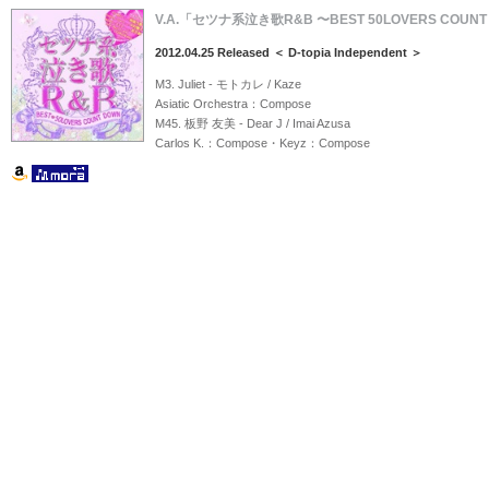
V.A.「セツナ系泣き歌R&B 〜BEST 50LOVERS COUNT 
2012.04.25 Released ＜ D-topia Independent ＞
M3. Juliet - モトカレ / Kaze
Asiatic Orchestra：Compose
M45. 板野 友美 - Dear J / Imai Azusa
Carlos K.：Compose・Keyz：Compose