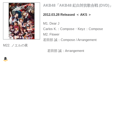
AKB48「AKB48 紅白対抗歌合戦 (DVD)」
2012.03.28 Released ＜ AKS ＞
M1. Dear J
Carlos K.：Compose・Keyz：Compose
M2. Flower
若田部 誠：Compose / Arrangement
M22. ノエルの夜
若田部 誠：Arrangement