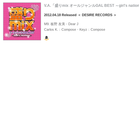
V.A.「盛りmix オールジャンルGAL BEST ～girl's nation
2012.04.18 Released ＜ DESIRE RECORDS ＞
M9. 板野 友美 - Dear J
Carlos K.：Compose・Keyz：Compose