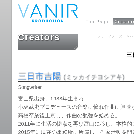
Top Page
Creator
Creators
| クリエイターズ : V
三
三日市吉陽
(ミッカイチヨシアキ)
Songwriter
富山県出身、1983年生まれ
小林武史プロデュースの音楽に憧れ作曲に興味
高校卒業後上京し、作曲の勉強を始める。
2011年に生活の拠点を再び富山に移し、本格
2015年に現在の事務所に所属し、作家活動を開